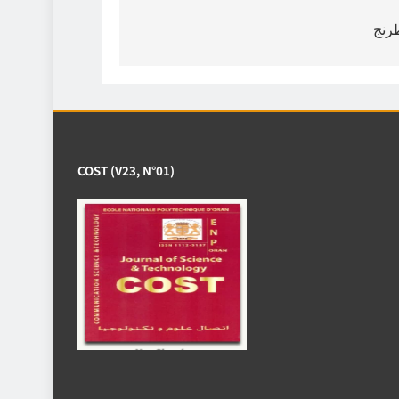
de
طرنج
l’article
COST (V23, N°01)