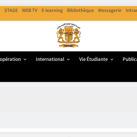
STAGE
WEB TV
E-learning
Bibliothèque
Messagerie
Intra
ENPO
cole Nationale Polythechnique D'Oran
opération
International
Vie Étudiante
Public