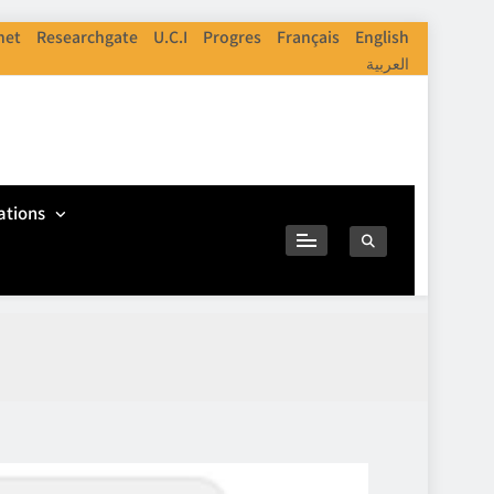
net
Researchgate
U.C.I
Progres
Français
English
العربية
ations