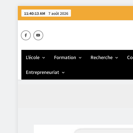
Skip
11:40:14 AM
7 août 2026
to
content
E
L’école
Formation
Recherche
Co
Entrepreneuriat