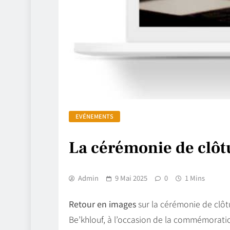
EVÉNEMENTS
La cérémonie de clôt
Admin
9 Mai 2025
0
1 Mins
Retour
en
images
sur la cérémonie de clôtu
Be’khlouf, à l’occasion de la commémorati