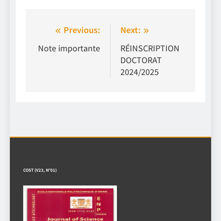
Navigation
Previous:
Next:
de
Note importante
RÉINSCRIPTION
DOCTORAT
l’article
2024/2025
COST (V23, N°01)