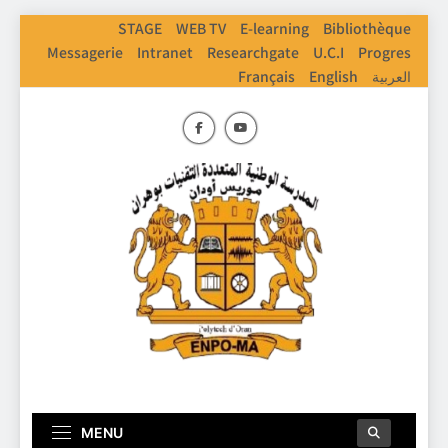
Skip
STAGE
WEB TV
E-learning
Bibliothèque
to
Messagerie
Intranet
Researchgate
U.C.I
Progres
content
Français
English
العربية
ENPO
Ecole Nationale Polythechnique D'Oran
MENU