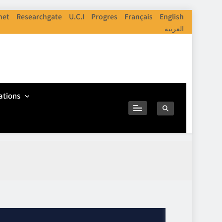
net
Researchgate
U.C.I
Progres
Français
English
العربية
ations