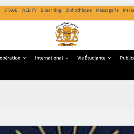
STAGE
WEB TV
E-learning
Bibliothèque
Messagerie
Intra
ENPO
cole Nationale Polythechnique D'Oran
opération
International
Vie Étudiante
Public