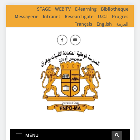
STAGE
WEB TV
E-learning
Bibliothèque
Messagerie
Intranet
Researchgate
U.C.I
Progres
Français
English
العربية
ENPO
Ecole Nationale Polythechnique D'Oran
MENU