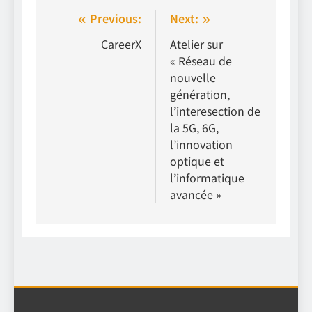
Navigation
Previous:
Next:
de
CareerX
Atelier sur
« Réseau de
l’article
nouvelle
génération,
l’interesection de
la 5G, 6G,
l’innovation
optique et
l’informatique
avancée »