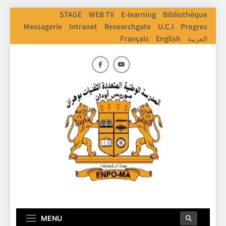
Skip
STAGE
WEB TV
E-learning
Bibliothèque
to
Messagerie
Intranet
Researchgate
U.C.I
Progres
content
Français
English
العربية
ENPO
Ecole Nationale Polythechnique D'Oran
MENU