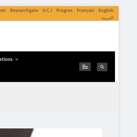
net
Researchgate
U.C.I
Progres
Français
English
العربية
ations