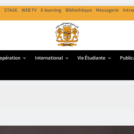
STAGE
WEB TV
E-learning
Bibliothèque
Messagerie
Intra
ENPO
cole Nationale Polythechnique D'Oran
opération
International
Vie Étudiante
Public